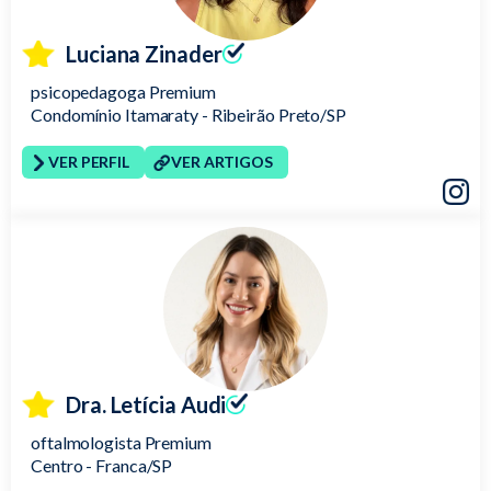
Luciana Zinader
psicopedagoga Premium
Condomínio Itamaraty - Ribeirão Preto/SP
VER PERFIL
VER ARTIGOS
Insta
Dra. Letícia Audi
oftalmologista Premium
Centro - Franca/SP