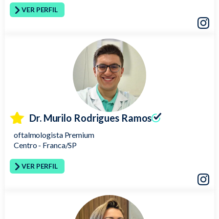
VER PERFIL
Insta
Dr. Murilo Rodrigues Ramos
oftalmologista Premium
Centro - Franca/SP
VER PERFIL
Insta