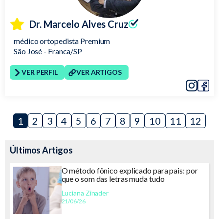
Dr. Marcelo Alves Cruz
médico ortopedista Premium
São José - Franca/SP
VER PERFIL
VER ARTIGOS
Instagra
Faceb
1
2
3
4
5
6
7
8
9
10
11
12
Últimos Artigos
O método fônico explicado para pais: por
que o som das letras muda tudo
Luciana Zinader
21/06/26