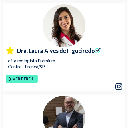
Insta
Dra. Laura Alves de Figueiredo
oftalmologista Premium
Centro - Franca/SP
VER PERFIL
Insta