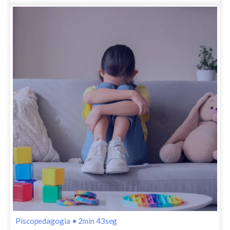
Piscopedagogia
•
2min 43seg