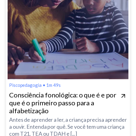
Piscopedagogia
•
1m 49s
Consciência fonológica: o que é e por
que é o primeiro passo para a
alfabetização
Antes de aprender a ler, a criança precisa aprender
a ouvir. Entenda por quê. Se você tem uma criança
com T21, TEA ou TDAH e [...]