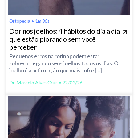
Ortopedia
•
1m 36s
Dor nos joelhos: 4 hábitos do dia a dia
que estão piorando sem você
perceber
Pequenos erros na rotina podem estar
sobrecarregando seus joelhos todos os dias. O
joelho é a articulação que mais sofre [...]
Dr. Marcelo Alves Cruz • 22/03/26