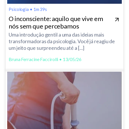
Psicologia
•
1m 39s
O inconsciente: aquilo que vive em
nós sem que percebamos
Uma introdução gentil a uma das ideias mais
transformadoras da psicologia. Você já reagiu de
um jeito que surpreendeu até a [...]
Bruna Ferracine Faccirolli • 13/05/26